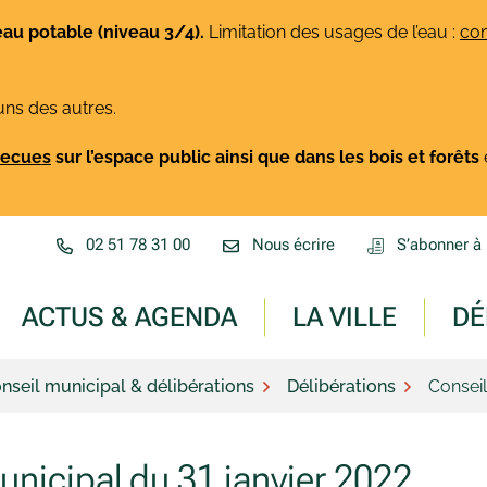
eau potable (niveau 3/4).
Limitation des usages de l’eau :
con
uns des autres.
rbecues
sur l’espace public ainsi que dans les bois et forêts
02 51 78 31 00
Nous écrire
S’abonner à 
ACTUS & AGENDA
LA VILLE
DÉ
nseil municipal & délibérations
Délibérations
Conseil
unicipal du 31 janvier 2022