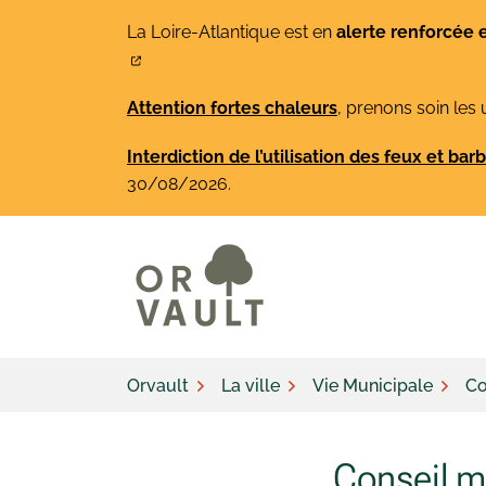
Gestion des traceurs
Aller
La Loire-Atlantique est en
alerte renforcée 
au
contenu
Attention fortes chaleurs
, prenons soin les 
Interdiction de l’utilisation des feux et ba
30/08/2026.
Orvault
La ville
Vie Municipale
Co
Conseil m