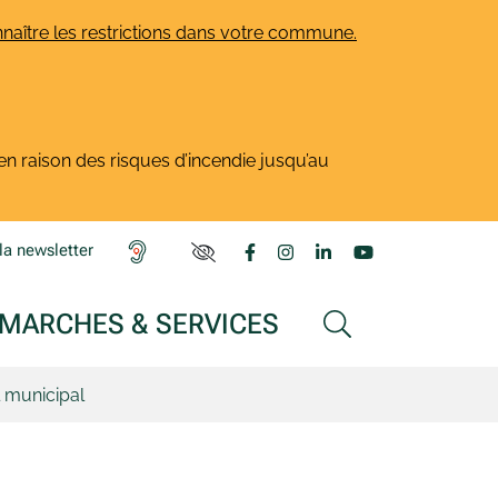
naître les restrictions dans votre commune.
en raison des risques d’incendie jusqu’au
Lien vers le compte Facebook
Lien vers le compte Insta
Lien vers le compte L
Lien vers la ch
la newsletter
PARAMÈTRES D'ACCESSIBILITÉ
MARCHES & SERVICES
AFFICHER LA
 municipal