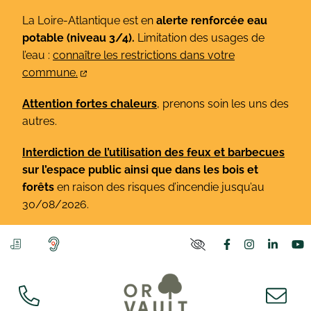
Gestion des traceurs
Aller
La Loire-Atlantique est en
alerte renforcée eau
au
potable (niveau 3/4).
Limitation des usages de
contenu
l’eau :
connaître les restrictions dans votre
commune.
Attention fortes chaleurs
, prenons soin les uns des
autres.
Interdiction de l’utilisation des feux et barbecues
sur l’espace public ainsi que dans les bois et
forêts
en raison des risques d’incendie jusqu’au
30/08/2026.
Lien vers le co
Lien vers l
Lien v
L
PARAMÈTRES D'ACCE